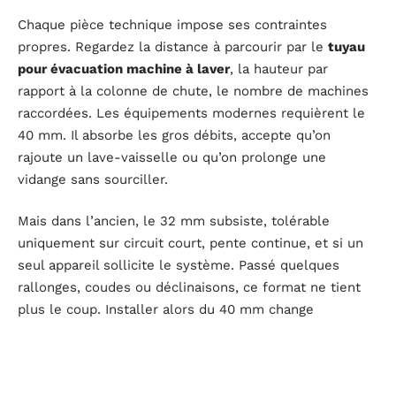
Chaque pièce technique impose ses contraintes
propres. Regardez la distance à parcourir par le
tuyau
pour évacuation machine à laver
, la hauteur par
rapport à la colonne de chute, le nombre de machines
raccordées. Les équipements modernes requièrent le
40 mm. Il absorbe les gros débits, accepte qu’on
rajoute un lave-vaisselle ou qu’on prolonge une
vidange sans sourciller.
Mais dans l’ancien, le 32 mm subsiste, tolérable
uniquement sur circuit court, pente continue, et si un
seul appareil sollicite le système. Passé quelques
rallonges, coudes ou déclinaisons, ce format ne tient
plus le coup. Installer alors du 40 mm change
radicalement la donne. Une bonne pose de
colliers de
serrage
verrouille l’étanchéité à chaque jonction.
Gardez à l’esprit ces recommandations selon vos