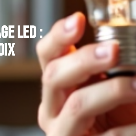
ge LED :
oix