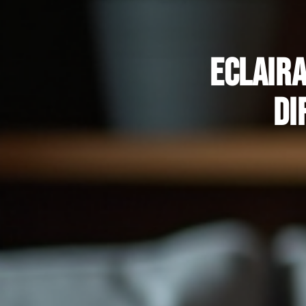
Eclaira
di