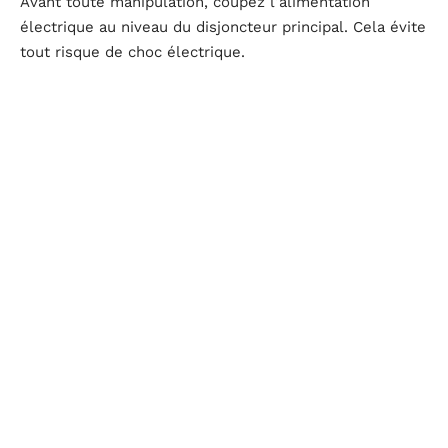
Avant toute manipulation, coupez l’alimentation
électrique au niveau du disjoncteur principal. Cela évite
tout risque de choc électrique.
Équipements de protection individuelle (EPI)
Utilisez les équipements de protection individuelle
(EPI) adaptés pour garantir votre sécurité. Les gants
isolants et les lunettes de protection sont
indispensables. Ces équipements protègent contre les
risques de brûlures et de projections.
Faire appel à un électricien professionnel
Dans certaines situations, l’intervention d’un électricien
professionnel est nécessaire. Un professionnel qualifié
garantit la
sécurité électrique
de votre installation.
Voici quelques cas où l’appel à un expert s’impose :