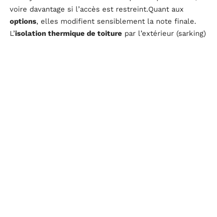
voire davantage si l’accès est restreint.Quant aux
options
, elles modifient sensiblement la note finale.
L’
isolation thermique de toiture
par l’extérieur (sarking)
s’estime entre 100 et 180 € HT/m². Pour une
fenêtre de
toit
, comptez de 800 à 1 500 € tout compris, en
fonction des dimensions et des finitions. Installer des
panneaux solaires
sur la toiture d’une maison standard
se situe entre 7 000 et 12 000 €, aides éventuelles non
déduites.
Pour mieux visualiser ces différences, voici une
synthèse des fourchettes courantes :
Tuiles en terre cuite : 65–120 € HT/m²
Ardoise naturelle : 120–180 € HT/m²
Main-d’œuvre pose : 40–60 € HT/m²
Isolation thermique de toiture extérieure : 100–180 €