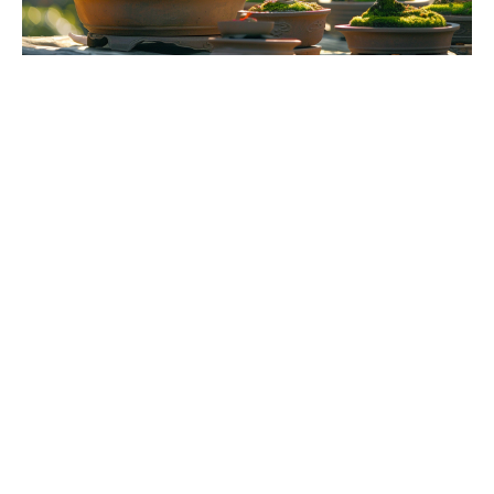
Erreurs courantes à éviter et conseils pratiques
L’univers du bonsaï, empreint de la philosophie
wabi-
sabi
, recherche la beauté dans l’imperfection et
l’éphémérité. Néophytes, ne vous laissez pas
décourager par cette quête de perfection. Chaque
bonsaï évolue, chaque erreur est le terreau de votre
expérience. Toutefois, certaines erreurs peuvent être
évitées dès le départ. Une des plus communes est de
négliger les besoins spécifiques en lumière de l’espèce
choisie. Trop de soleil ou trop d’ombre peuvent
compromettre la vitalité de votre arbre. Renseignez-
vous précisément sur les
conditions de culture
de