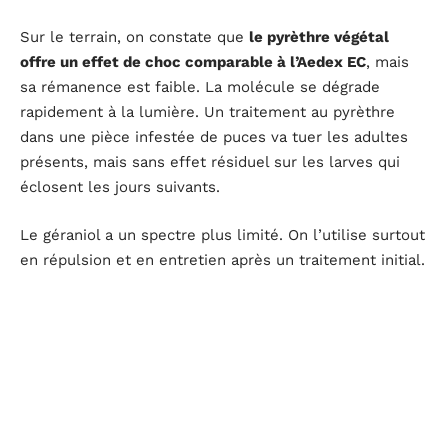
Sur le terrain, on constate que
le pyrèthre végétal
offre un effet de choc comparable à l’Aedex EC
, mais
sa rémanence est faible. La molécule se dégrade
rapidement à la lumière. Un traitement au pyrèthre
dans une pièce infestée de puces va tuer les adultes
présents, mais sans effet résiduel sur les larves qui
éclosent les jours suivants.
Le géraniol a un spectre plus limité. On l’utilise surtout
en répulsion et en entretien après un traitement initial.
Compter sur lui seul pour venir à bout d’une infestation
de punaises de lit dans un logement serait une erreur
opérationnelle.